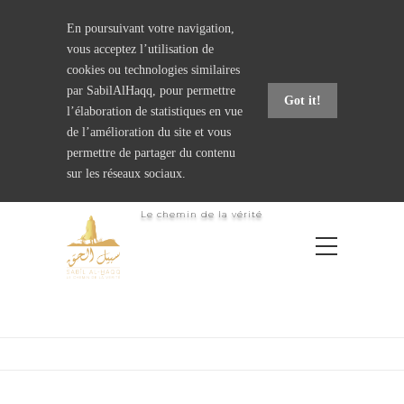
En poursuivant votre navigation,
vous acceptez l’utilisation de
cookies ou technologies similaires
par SabilAlHaqq, pour permettre
Got it!
l’élaboration de statistiques en vue
de l’amélioration du site et vous
permettre de partager du contenu
sur les réseaux sociaux.
L
e
c
h
e
m
i
n
d
e
l
a
v
é
r
i
t
é