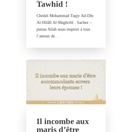
Tawhîd !
Cheikh Mohammad Taqiy Ad-Dîn
Al-Hilâlî Al-Maghribî : Sachez –
puisse Allah nous inspirer à tous
l’amour de…
Il incombe aux
maris d’être