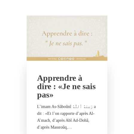
Apprendre à
dire : «Je ne sais
pas»
L’imam As-Sâboûnî رَحِمَهُ ٱللَّٰهُ a
dit : «Et l’on rapporte d’après Al-
A’mach, d’après Abî Ad-Dohâ,
d’après Massroûq,…